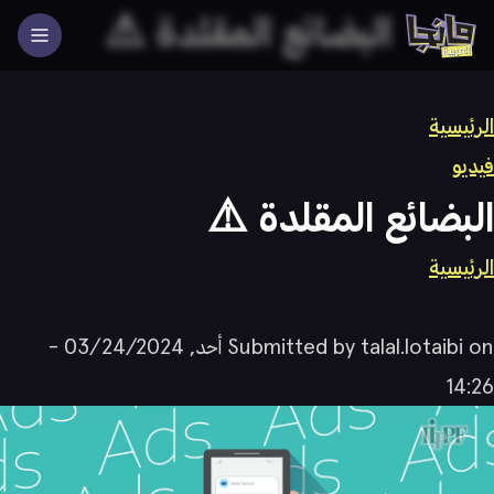
البضائع المقلدة ⚠️
Main navigatio
الرئيسية
فيديو
البضائع المقلدة ⚠️
سار التنقل
الرئيسية
on
talal.lotaibi
Submitted by
أحد, 03/24/2024 -
14:26